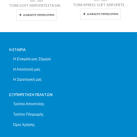
ΖΙΓΚ – ΖΑΓΚ
ΖΙΓΚ – ΖΑΓΚ
TORK XPRESS SOFT ΧΕΙΡΟΠΕΤΣΕΤΑ MULTIFOLD
TORK SOFT ΧΕΙΡΟΠΕΤΣΕΤΑ SINGLEFOLD
ΔΙΑΒΆΣΤΕ ΠΕΡΙΣΣΌΤΕΡΑ
ΔΙΑΒΆΣΤΕ ΠΕΡΙΣΣΌΤΕΡΑ
Η ΕΤΑΙΡΊΑ
Η Εταιρεία μας Σήμερα
Η Αποστολή μας
Η Στρατηγική μας
ΕΞΥΠΗΡΈΤΗΣΗ ΠΕΛΑΤΏΝ
Τρόποι Αποστολής
Τρόποι Πληρωμής
Όροι Χρήσης