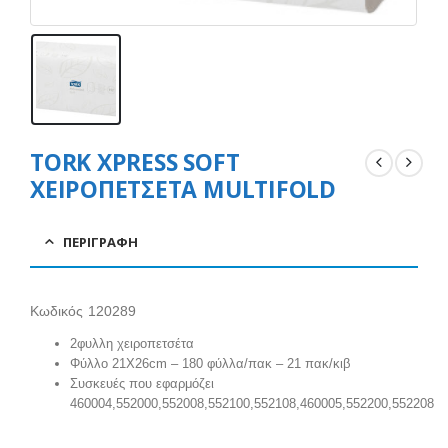
TORK XPRESS SOFT
ΧΕΙΡΟΠΕΤΣΕΤΑ MULTIFOLD
ΠΕΡΙΓΡΑΦΉ
Κωδικός 120289
2φυλλη χειροπετσέτα
Φύλλο 21Χ26cm – 180 φύλλα/πακ – 21 πακ/κιβ
Συσκευές που εφαρμόζει
460004,552000,552008,552100,552108,460005,552200,552208