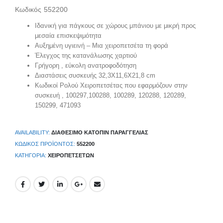
Κωδικός 552200
Ιδανική για πάγκους σε χώρους μπάνιου με μικρή προς
μεσαία επισκεψιμότητα
Αυξημένη υγιεινή – Μια χειροπετσέτα τη φορά
Έλεγχος της κατανάλωσης χαρτιού
Γρήγορη , εύκολη ανατροφοδότηση
Διαστάσεις συσκευής 32,3Χ11,6Χ21,8 cm
Κωδικοί Ρολού Χειροπετσέτας που εφαρμόζουν στην
συσκευή , 100297,100288, 100289, 120288, 120289,
150299, 471093
AVAILABILITY:
ΔΙΑΘΈΣΙΜΟ ΚΑΤΌΠΙΝ ΠΑΡΑΓΓΕΛΊΑΣ
ΚΩΔΙΚΌΣ ΠΡΟΪΌΝΤΟΣ:
552200
ΚΑΤΗΓΟΡΊΑ:
ΧΕΙΡΟΠΕΤΣΈΤΩΝ