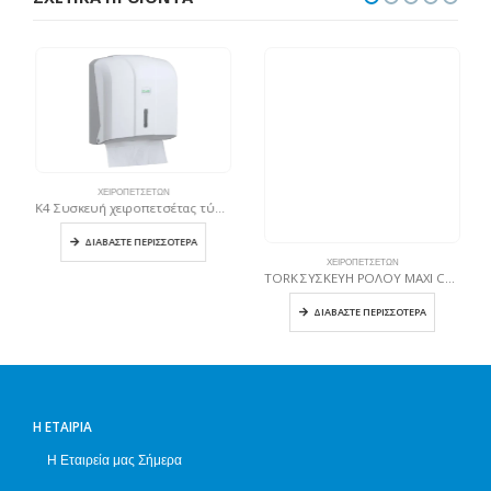
ΧΕΙΡΟΠΕΤΣΈΤΩΝ
K4 Συσκευή χειροπετσέτας τύπου C & V, 300 φύλλων – Λευκή
ΔΙΑΒΆΣΤΕ ΠΕΡΙΣΣΌΤΕΡΑ
ΧΕΙΡΟΠΕΤΣΈΤΩΝ
TORK ΣΥΣΚΕΥΗ ΡΟΛΟΥ MAXI CENTERFEED ΤΥΡΚΟΥΑΖ
ΔΙΑΒΆΣΤΕ ΠΕΡΙΣΣΌΤΕΡΑ
Η ΕΤΑΙΡΊΑ
Η Εταιρεία μας Σήμερα