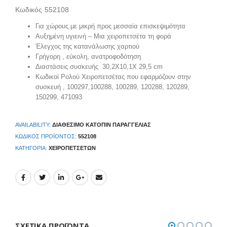
Κωδικός 552108
Για χώρους με μικρή προς μεσσαία επισκεψιμότητα
Αυξημένη υγιεινή – Μια χειροπετσέτα τη φορά
Έλεγχος της κατανάλωσης χαρτιού
Γρήγορη , εύκολη, ανατροφοδότηση
Διαστάσεις συσκευής 30,2Χ10,1Χ 29,5 cm
Κωδικοί Ρολού Χειροπετσέτας που εφαρμόζουν στην
συσκευή , 100297,100288, 100289, 120288, 120289,
150299, 471093
AVAILABILITY:
ΔΙΑΘΈΣΙΜΟ ΚΑΤΌΠΙΝ ΠΑΡΑΓΓΕΛΊΑΣ
ΚΩΔΙΚΌΣ ΠΡΟΪΌΝΤΟΣ:
552108
ΚΑΤΗΓΟΡΊΑ:
ΧΕΙΡΟΠΕΤΣΈΤΩΝ
ΣΧΕΤΙΚΆ ΠΡΟΪΌΝΤΑ