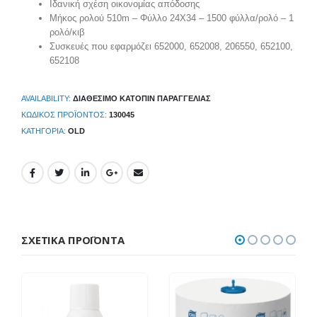
Ιδανική σχέση οικονομίας απόδοσης
Μήκος ρολού 510m – Φύλλο 24Χ34 – 1500 φύλλα/ρολό – 1
ρολό/κιβ
Συσκευές που εφαρμόζει 652000, 652008, 206550, 652100,
652108
AVAILABILITY:
ΔΙΑΘΈΣΙΜΟ ΚΑΤΌΠΙΝ ΠΑΡΑΓΓΕΛΊΑΣ
ΚΩΔΙΚΌΣ ΠΡΟΪΌΝΤΟΣ:
130045
ΚΑΤΗΓΟΡΊΑ:
OLD
ΣΧΕΤΙΚΆ ΠΡΟΪΌΝΤΑ