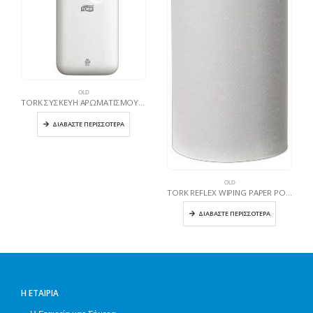
OLD
TORK ΣΥΣΚΕΥΗ ΑΡΩΜΑΤΙΣΜΟΥ ΧΩΡΩΝ
ΔΙΑΒΆΣΤΕ ΠΕΡΙΣΣΌΤΕΡΑ
OLD
TORK REFLEX WIPING PAPER ΡΟΛΟ MINI CENTERFEED M3
ΔΙΑΒΆΣΤΕ ΠΕΡΙΣΣΌΤΕΡΑ
Η ΕΤΑΙΡΊΑ