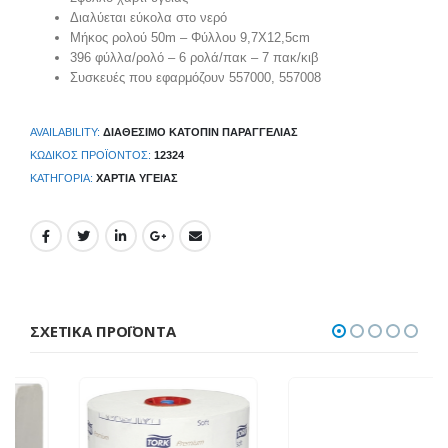
Διαλύεται εύκολα στο νερό
Μήκος ρολού 50m – Φύλλου 9,7Χ12,5cm
396 φύλλα/ρολό – 6 ρολά/πακ – 7 πακ/κιβ
Συσκευές που εφαρμόζουν 557000, 557008
AVAILABILITY:
ΔΙΑΘΈΣΙΜΟ ΚΑΤΌΠΙΝ ΠΑΡΑΓΓΕΛΊΑΣ
ΚΩΔΙΚΌΣ ΠΡΟΪΌΝΤΟΣ:
12324
ΚΑΤΗΓΟΡΊΑ:
ΧΑΡΤΙΆ ΥΓΕΊΑΣ
ΣΧΕΤΙΚΆ ΠΡΟΪΌΝΤΑ