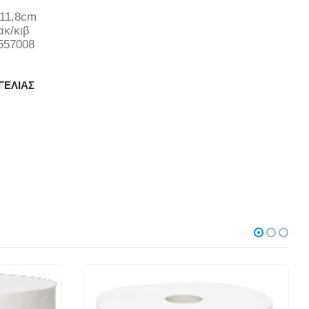
Χ11,8cm
ακ/κιβ
557008
ΓΕΛΊΑΣ