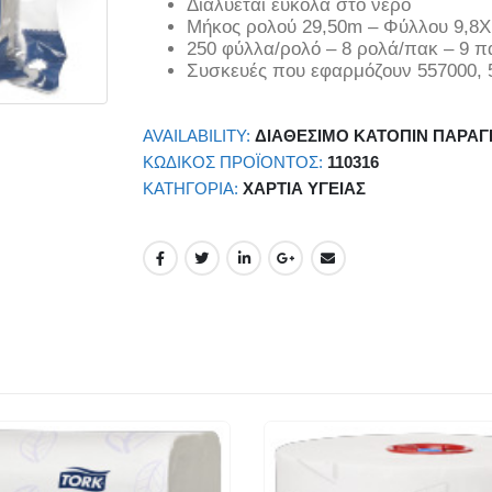
Διαλύεται εύκολα στο νερό
Μήκος ρολού 29,50m – Φύλλου 9,8
250 φύλλα/ρολό – 8 ρολά/πακ – 9 π
Συσκευές που εφαρμόζουν 557000, 
AVAILABILITY:
ΔΙΑΘΈΣΙΜΟ ΚΑΤΌΠΙΝ ΠΑΡΑΓ
ΚΩΔΙΚΌΣ ΠΡΟΪΌΝΤΟΣ:
110316
ΚΑΤΗΓΟΡΊΑ:
ΧΑΡΤΙΆ ΥΓΕΊΑΣ