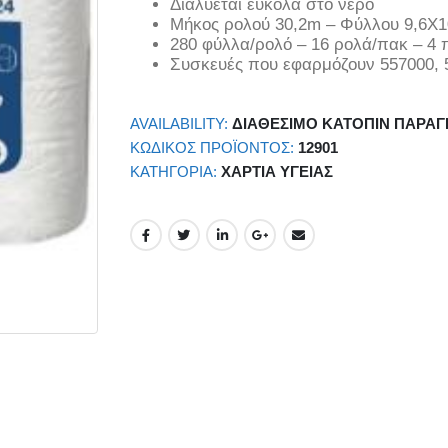
Διαλύεται εύκολα στο νερό
Μήκος ρολού 30,2m – Φύλλου 9,6Χ
280 φύλλα/ρολό – 16 ρολά/πακ – 4 
Συσκευές που εφαρμόζουν 557000, 
AVAILABILITY:
ΔΙΑΘΈΣΙΜΟ ΚΑΤΌΠΙΝ ΠΑΡΑΓ
ΚΩΔΙΚΌΣ ΠΡΟΪΌΝΤΟΣ:
12901
ΚΑΤΗΓΟΡΊΑ:
ΧΑΡΤΙΆ ΥΓΕΊΑΣ