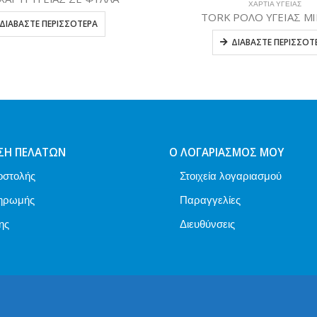
ΧΑΡΤΙΆ ΥΓΕΊΑΣ
 ΡΟΛΟ ΥΓΕΙΑΣ MID-SIZE
ΧΑΡΤΙΆ ΥΓΕΊΑΣ
TORK SMARTONE MINI ΡΟ
ΔΙΑΒΆΣΤΕ ΠΕΡΙΣΣΌΤΕΡΑ
ΔΙΑΒΆΣΤΕ ΠΕΡΙΣΣΌ
ΣΗ ΠΕΛΑΤΏΝ
Ο ΛΟΓΑΡΙΑΣΜΌΣ ΜΟΥ
οστολής
Στοιχεία λογαριασμού
ηρωμής
Παραγγελίες
ης
Διευθύνσεις