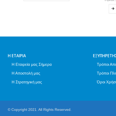
TORK
ΔΙΑΒΆΣΤΕ ΠΕΡΙΣΣΌΤΕΡΑ
Η ΕΤΑΙΡΊΑ
ΕΞΥΠΗΡΈΤΗ
Η Εταιρεία μας Σήμερα
Τρόποι Απ
Η Αποστολή μας
Τρόποι Πλ
Η Στρατηγική μας
Όροι Χρήσ
© Copyright 2021. All Rights Reserved.