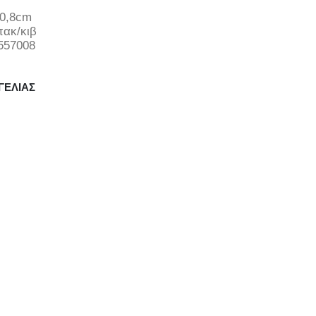
10,8cm
πακ/κιβ
557008
ΓΕΛΊΑΣ