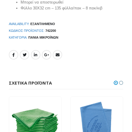
Μπορεί να αποστειρωθεί
Φύλλο 30Χ32 cm – 135 φύλλα/πακ – 8 πακ/κιβ
AVAILABILITY:
ΕΞΑΝΤΛΗΜΈΝΟ
ΚΩΔΙΚΌΣ ΠΡΟΪΌΝΤΟΣ:
742200
ΚΑΤΗΓΟΡΊΑ:
ΠΑΝΙΆ ΜΙΚΡΟΪΝΏΝ
ΣΧΕΤΙΚΆ ΠΡΟΪΌΝΤΑ