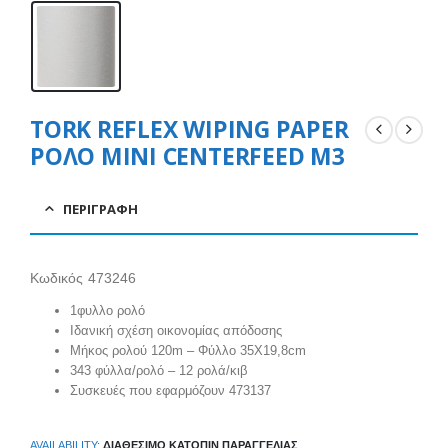
TORK REFLEX WIPING PAPER
ΡΟΛΟ MINI CENTERFEED M3
ΠΕΡΙΓΡΑΦΉ
Κωδικός 473246
1φυλλο ρολό
Ιδανική σχέση οικονομίας απόδοσης
Μήκος ρολού 120m – Φύλλο 35Χ19,8cm
343 φύλλα/ρολό – 12 ρολά/κιβ
Συσκευές που εφαρμόζουν 473137
AVAILABILITY:
ΔΙΑΘΈΣΙΜΟ ΚΑΤΌΠΙΝ ΠΑΡΑΓΓΕΛΊΑΣ