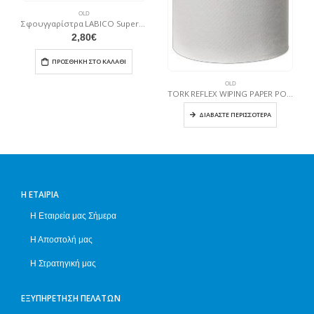
OLD
Σφουγγαρίστρα LABICO Super Φούστα
ΠΡΟ
2,80
€
ΠΡΟΣΘΉΚΗ ΣΤΟ ΚΑΛΆΘΙ
OLD
TORK REFLEX WIPING PAPER ΡΟΛΟ MINI CENTERFEED M3
ΔΙΑΒΆΣΤΕ ΠΕΡΙΣΣΌΤΕΡΑ
Η ΕΤΑΙΡΊΑ
Η Εταιρεία μας Σήμερα
Η Αποστολή μας
Η Στρατηγική μας
ΕΞΥΠΗΡΈΤΗΣΗ ΠΕΛΑΤΏΝ