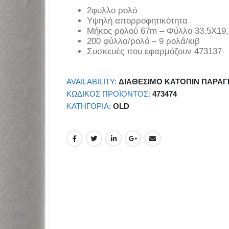
2φυλλο ρολό
Υψηλή απορροφητικότητα
Μήκος ρολού 67m – Φύλλο 33,5Χ19
200 φύλλα/ρολό – 9 ρολά/κιβ
Συσκευές που εφαρμόζουν 473137
AVAILABILITY:
ΔΙΑΘΈΣΙΜΟ ΚΑΤΌΠΙΝ ΠΑΡΑΓ
ΚΩΔΙΚΌΣ ΠΡΟΪΌΝΤΟΣ:
473474
ΚΑΤΗΓΟΡΊΑ:
OLD