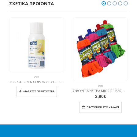
ΣΧΕΤΙΚΆ ΠΡΟΪΌΝΤΑ
OLD
TORK ΆΡΩΜΑ ΧΩΡΩΝ ΣΕ ΣΠΡΕΥ Citrus
OLD
ΣΦΟΥΓΓΑΡΙΣΤΡΑ MICROFIBER ΜΕ ΛΟΥΡΙΔΕΣ (ΜΕ ΜΙΚΡΟΙΝΕΣ) 160gr
ΔΙΑΒΆΣΤΕ ΠΕΡΙΣΣΌΤΕΡΑ
2,80
€
ΠΡΟΣΘΉΚΗ ΣΤΟ ΚΑΛΆΘΙ