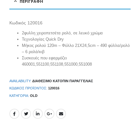
ΠΕΡΙΓΡΑΦΉ
Κωδικός 120016
2φυλλη χειροπετσέτα ρολό, σε λευκό χρώμα
Τεχνολογίας Quick Dry
Μήκος ρολού 120m – Φύλλο 21Χ24,5cm – 490 φύλλα/ρολό
– 6 ρολά/κιβ
Συσκευές που εφαρμόζει
460001,551100,551108,551000,551008
AVAILABILITY:
ΔΙΑΘΈΣΙΜΟ ΚΑΤΌΠΙΝ ΠΑΡΑΓΓΕΛΊΑΣ
ΚΩΔΙΚΌΣ ΠΡΟΪΌΝΤΟΣ:
120016
ΚΑΤΗΓΟΡΊΑ:
OLD