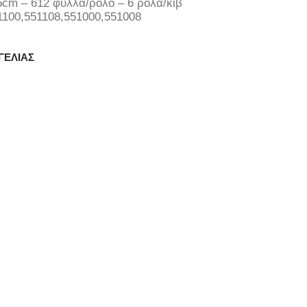
cm – 612 φύλλα/ρολό – 6 ρολά/κιβ
1100,551108,551000,551008
ΓΕΛΊΑΣ