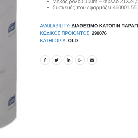
Μήκος ρολού 150m – Φύλλο 21Χ24,5
Συσκευές που εφαρμόζει 460001,55
AVAILABILITY:
ΔΙΑΘΈΣΙΜΟ ΚΑΤΌΠΙΝ ΠΑΡΑΓ
ΚΩΔΙΚΌΣ ΠΡΟΪΌΝΤΟΣ:
290076
ΚΑΤΗΓΟΡΊΑ:
OLD