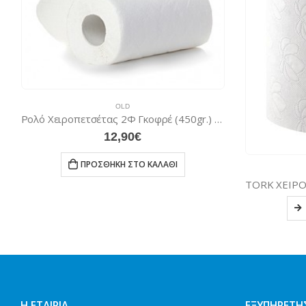
OLD
Ρολό Χειροπετσέτας 2Φ Γκοφρέ (450gr.) 12 Τεμάχια
12,90
€
ΠΡΟΣΘΉΚΗ ΣΤΟ ΚΑΛΆΘΙ
Η ΕΤΑΙΡΊΑ
ΕΞΥΠΗΡΈΤΗ