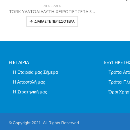
ΖΙΓΚ – ΖΑΓΚ
TORK ΥΔΑΤΟΔΙΑΛΥΤΗ ΧΕΙΡΟΠΕΤΣΕΤΑ SINGLEFOLD
ΔΙΑΒΆΣΤΕ ΠΕΡΙΣΣΌΤΕΡΑ
Η ΕΤΑΙΡΊΑ
ΕΞΥΠΗΡΈΤΗ
Η Εταιρεία μας Σήμερα
Τρόποι Απ
Η Αποστολή μας
Τρόποι Πλ
Η Στρατηγική μας
Όροι Χρήσ
© Copyright 2021. All Rights Reserved.