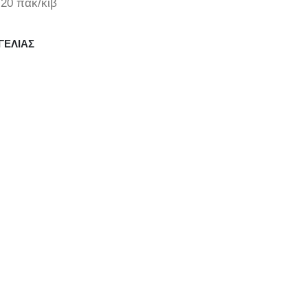
20 πακ/κιβ
ΓΕΛΊΑΣ