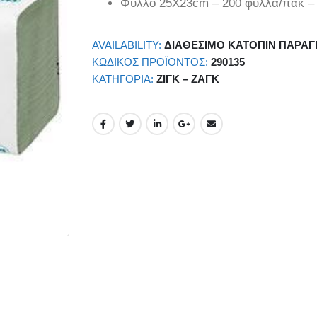
Φύλλο 25Χ23cm – 200 φύλλα/πακ – 
AVAILABILITY:
ΔΙΑΘΈΣΙΜΟ ΚΑΤΌΠΙΝ ΠΑΡΑΓ
ΚΩΔΙΚΌΣ ΠΡΟΪΌΝΤΟΣ:
290135
ΚΑΤΗΓΟΡΊΑ:
ΖΙΓΚ – ΖΑΓΚ