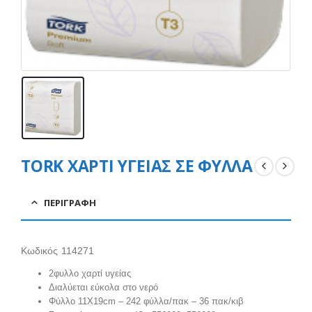
TORK ΧΑΡΤΙ ΥΓΕΙΑΣ ΣΕ ΦΥΛΛΑ
ΠΕΡΙΓΡΑΦΉ
Κωδικός 114271
2φυλλο χαρτί υγείας
Διαλύεται εύκολα στο νερό
Φύλλο 11Χ19cm – 242 φύλλα/πακ – 36 πακ/κιβ