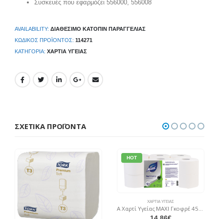
Συσκευές που εφαρμόζει 556000, 556008
AVAILABILITY:
ΔΙΑΘΈΣΙΜΟ ΚΑΤΌΠΙΝ ΠΑΡΑΓΓΕΛΊΑΣ
ΚΩΔΙΚΌΣ ΠΡΟΪΌΝΤΟΣ:
114271
ΚΑΤΗΓΟΡΊΑ:
ΧΑΡΤΙΆ ΥΓΕΊΑΣ
ΣΧΕΤΙΚΆ ΠΡΟΪΌΝΤΑ
HOT
ΧΑΡΤΙΆ ΥΓΕΊΑΣ
A Χαρτί Υγείας MAXI Γκοφρέ 450gr Χ 12 Ρολά
14,86
€