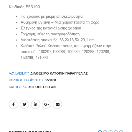
Κωδικός 553100
Για χώρους με μικρή επισκεψιμότητα
Αυξημένη υγιεινή – Μια χειροπετσέτα τη φορά
Έλεγχος της κατανάλωσης χαρτιού
Γρήγορη, εύκολη ανατροφοδότηση
Διαστάσεις συσκευής 33,2Χ13,5Χ 29,1 cm
Κωδικοί Ρολού Χειροπετσέτας που εφαρμόζουν στην
συσκευή , 100297,100288, 100289, 120288, 120289,
150299, 471093
AVAILABILITY:
ΔΙΑΘΈΣΙΜΟ ΚΑΤΌΠΙΝ ΠΑΡΑΓΓΕΛΊΑΣ
ΚΩΔΙΚΌΣ ΠΡΟΪΌΝΤΟΣ:
553100
ΚΑΤΗΓΟΡΊΑ:
ΧΕΙΡΟΠΕΤΣΈΤΩΝ