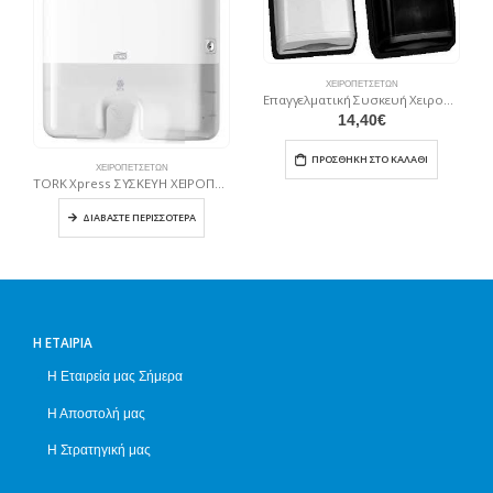
ΧΕΙΡΟΠΕΤΣΈΤΩΝ
Επαγγελματική Συσκευή Χειροπετσέτας Πλαστική 500 φύλλων Λευκή
14,40
€
ΠΡΟΣΘΉΚΗ ΣΤΟ ΚΑΛΆΘΙ
ΧΕΙΡΟΠΕΤΣΈΤΩΝ
TORK Xpress ΣΥΣΚΕΥΗ ΧΕΙΡΟΠΕΤΣΕΤΑΣ Multifold Mini ΛΕΥΚΗ
ΔΙΑΒΆΣΤΕ ΠΕΡΙΣΣΌΤΕΡΑ
Η ΕΤΑΙΡΊΑ
Η Εταιρεία μας Σήμερα
Η Αποστολή μας
Η Στρατηγική μας