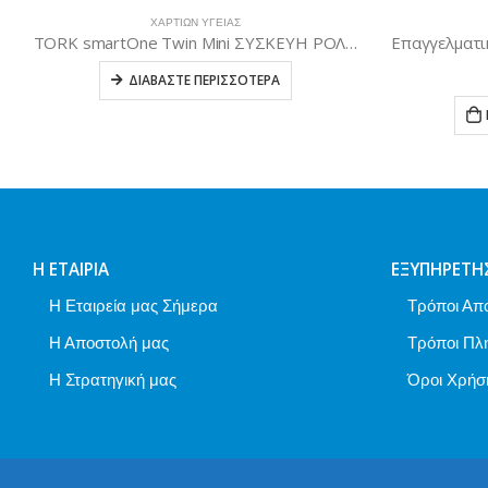
ΧΑΡΤΙΏΝ ΥΓΕΊΑΣ
Επαγγελματική Συσκευή Χαρτιού Υγείας Πλαστική
14,00
€
ΠΡΟΣΘΉΚΗ ΣΤΟ ΚΑΛΆΘΙ
Η ΕΤΑΙΡΊΑ
ΕΞΥΠΗΡΈΤΗ
Η Εταιρεία μας Σήμερα
Τρόποι Απ
Η Αποστολή μας
Τρόποι Πλ
Η Στρατηγική μας
Όροι Χρήσ