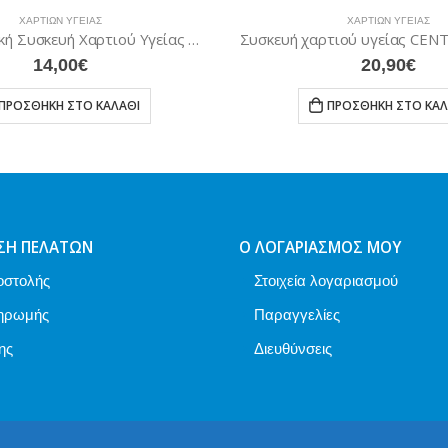
ΧΑΡΤΙΏΝ ΥΓΕΊΑΣ
ΧΑΡΤΙΏΝ ΥΓΕΊΑΣ
Συσκευή χαρτιού υγείας CENTRUM SLIM LINE ρυθμιζόμενη
20,90
€
ΔΙΑΒΆΣΤΕ ΠΕΡΙΣΣΌΤ
ΠΡΟΣΘΉΚΗ ΣΤΟ ΚΑΛΆΘΙ
ΣΗ ΠΕΛΑΤΏΝ
Ο ΛΟΓΑΡΙΑΣΜΌΣ ΜΟΥ
οστολής
Στοιχεία λογαριασμού
ηρωμής
Παραγγελίες
ης
Διευθύνσεις