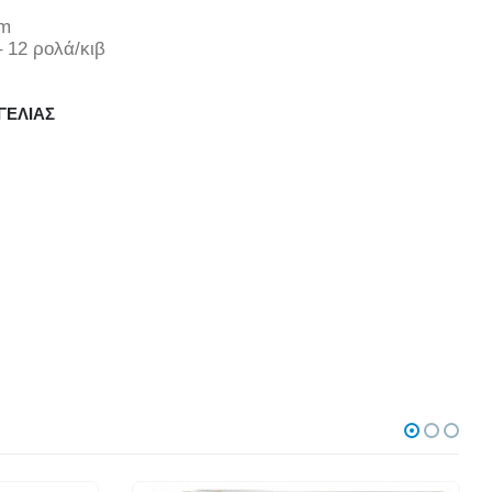
cm
 12 ρολά/κιβ
ΓΕΛΊΑΣ