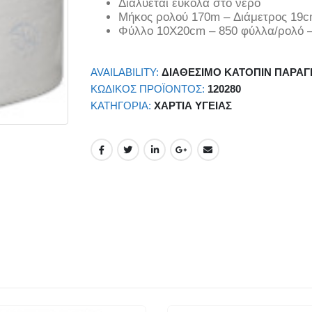
Διαλύεται εύκολα στο νερό
Μήκος ρολού 170m – Διάμετρος 19
Φύλλο 10Χ20cm – 850 φύλλα/ρολό –
AVAILABILITY:
ΔΙΑΘΈΣΙΜΟ ΚΑΤΌΠΙΝ ΠΑΡΑΓ
ΚΩΔΙΚΌΣ ΠΡΟΪΌΝΤΟΣ:
120280
ΚΑΤΗΓΟΡΊΑ:
ΧΑΡΤΙΆ ΥΓΕΊΑΣ