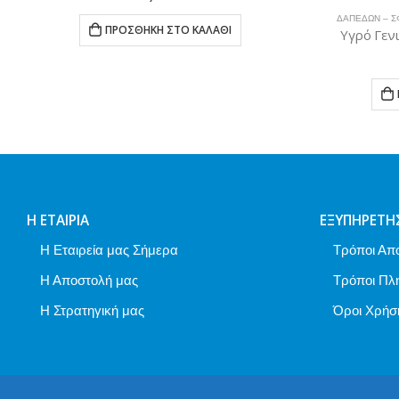
ΔΑΠΈΔΩΝ – ΣΦΟΥΓΓΆΡΙ
ΠΡΟΣΘΉΚΗ ΣΤΟ ΚΑΛΆΘΙ
Υγρό Γενικού Κα
2
ΠΡΟΣΘΉ
Η ΕΤΑΙΡΊΑ
ΕΞΥΠΗΡΈΤΗ
Η Εταιρεία μας Σήμερα
Τρόποι Απ
Η Αποστολή μας
Τρόποι Πλ
Η Στρατηγική μας
Όροι Χρήσ