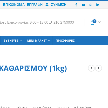
ΕΠΙΚΟΙΝΩΝΙΑ
ΕΓΓΡΑΦΉ
ΣΎΝΔΕΣΗ
0
ρες Eπικοινωνίας 9:00 - 18:00
210 2759000
ΣΥΣΚΕΥΈΣ
MINI MARKET
ΠΡΟΣΦΟΡΈΣ
ΚΑΘΑΡΙΣΜΟΥ (1kg)
ίχους – πόρτες – φορμάικες – ψυγεία – πλυντήρια –