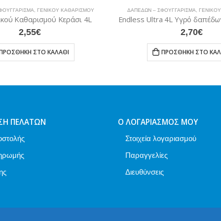
ΣΜΑ
,
ΓΕΝΙΚΟΎ ΚΑΘΑΡΙΣΜΟΎ
ΔΑΠΈΔΩΝ – ΣΦΟΥΓΓΆΡΙΣΜΑ
,
ΓΕΝΙΚΟΎ ΚΑΘΑΡΙ
θαρισμού Κεράσι 4L
,55
€
2,70
€
ΚΗ ΣΤΟ ΚΑΛΆΘΙ
ΠΡΟΣΘΉΚΗ ΣΤΟ ΚΑΛΆΘΙ
ΣΗ ΠΕΛΑΤΏΝ
Ο ΛΟΓΑΡΙΑΣΜΌΣ ΜΟΥ
οστολής
Στοιχεία λογαριασμού
ηρωμής
Παραγγελίες
ης
Διευθύνσεις