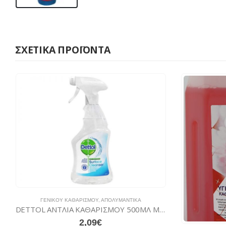
ΣΧΕΤΙΚΆ ΠΡΟΪΌΝΤΑ
ΓΕΝΙΚΟΎ ΚΑΘΑΡΙΣΜΟΎ
,
ΑΠΟΛΥΜΑΝΤΙΚΆ
DETTOL ΑΝΤΛΙΑ ΚΑΘΑΡΙΣΜΟΥ 500ΜΛ MULTI CLEANER HYGIENE
2,09
€