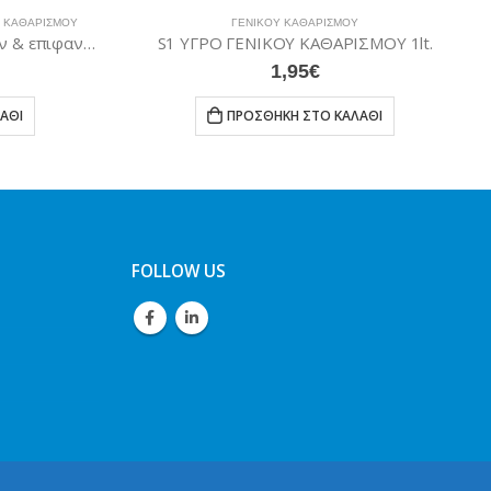
ΣΜΟΎ
ΓΕΝΙΚΟΎ ΚΑΘΑΡΙΣΜΟΎ
ΔΑΠΈ
Endless Ultra 4L Υγρό δαπέδων & επιφανειών με άρωμα Λεβάντα/ Κεράσι
S1 ΥΓΡΟ ΓΕΝΙΚΟΥ ΚΑΘΑΡΙΣΜΟΥ 1lt.
1,95
€
ΠΡΟΣΘΉΚΗ ΣΤΟ ΚΑΛΆΘΙ
FOLLOW US