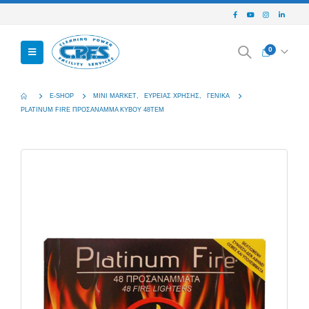
0
E-SHOP
MINI MARKET
,
ΕΥΡΕΊΑΣ ΧΡΉΣΗΣ
,
ΓΕΝΙΚΆ
PLATINUM FIRE ΠΡΟΣΑΝΑΜΜΑ ΚΥΒΟΥ 48ΤΕΜ