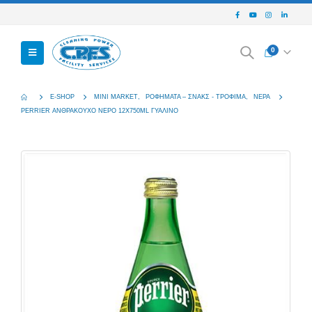
0
E-SHOP
MINI MARKET
,
ΡΟΦΉΜΑΤΑ – ΣΝΑΚΣ - ΤΡΌΦΙΜΑ
,
ΝΕΡΆ
PERRIER ΑΝΘΡΑΚΟΥΧΟ ΝΕΡΟ 12X750ML ΓΥΑΛΙΝΟ