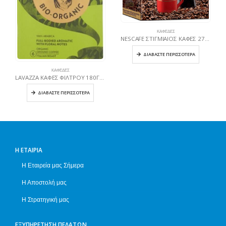
ΚΑΦΈΔΕΣ
NESCAFE ΣΤΙΓΜΙΑΙΟΣ ΚΑΦΕΣ 2750ΓΡ(5X550ΓΡ) CLASSIC
ΔΙΑΒΆΣΤΕ ΠΕΡΙΣΣΌΤΕΡΑ
ΚΑΦΈΔΕΣ
LAVAZZA ΚΑΦΕΣ ΦΙΛΤΡΟΥ 180ΓΡ TIERRA PLANET ΒΙΟΛΟΓΙΚΟΣ
ΔΙΑΒΆΣΤΕ ΠΕΡΙΣΣΌΤΕΡΑ
Η ΕΤΑΙΡΊΑ
Η Εταιρεία μας Σήμερα
Η Αποστολή μας
Η Στρατηγική μας
ΕΞΥΠΗΡΈΤΗΣΗ ΠΕΛΑΤΏΝ