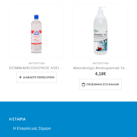
ΑΝΤΙΣΗΠΤΙΚΆ
ΑΝΤΙΣΗΠΤΙΚΆ
DONNA ΑΛΚΟΟΛΟΥΧΟΣ ΛΟΣΙΟΝ 430ml 93ο
Αλκοολούχο Aπολυμαντικό Septoforte Hand 40s 1Lt. με Αντλία
4,18
€
ΔΙΑΒΆΣΤΕ ΠΕΡΙΣΣΌΤΕΡΑ
ΠΡΟΣΘΉΚΗ ΣΤΟ ΚΑΛΆΘΙ
Η ΕΤΑΙΡΊΑ
Η Εταιρεία μας Σήμερα