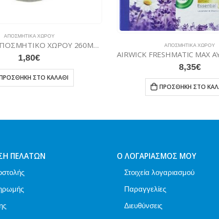
ΑΠΟΣΜΗΤΙ
Tork Floral Air 
6,8
ΑΠΟΣΜΗΤΙΚΆ ΧΏΡΟΥ
ΠΡΟΣΘΉΚΗ
AIRWICK FRESHMATIC MAX ΑΥΤΟΜΑΤΟ ΣΠΡΕΙ 250ML ΛΕΒΑΝΤΑ & ΧΑΜΟΜΗΛΙ ΕΛΛΗΝΙΚΟ
8,35
€
ΠΡΟΣΘΉΚΗ ΣΤΟ ΚΑΛΆΘΙ
ΣΗ ΠΕΛΑΤΏΝ
Ο ΛΟΓΑΡΙΑΣΜΌΣ ΜΟΥ
οστολής
Στοιχεία λογαριασμού
ηρωμής
Παραγγελίες
ης
Διευθύνσεις