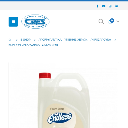
0
E-SHOP
ΑΠΟΡΡΥΠΑΝΤΙΚΆ
,
ΥΓΙΕΙΝΉΣ ΧΕΡΙΏΝ
,
ΑΦΡΟΣΆΠΟΥΝΑ
ENDLESS ΥΓΡΌ ΣΑΠΟΎΝΙ ΑΦΡΟΎ 4LTR