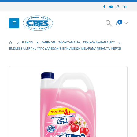
0
E-SHOP
ΔΑΠΈΔΩΝ – ΣΦΟΥΓΓΆΡΙΣΜΑ
,
ΓΕΝΙΚΟΎ ΚΑΘΑΡΙΣΜΟΎ
ENDLESS ULTRA 4L ΥΓΡΌ ΔΑΠΈΔΩΝ & ΕΠΙΦΑΝΕΙΏΝ ΜΕ ΆΡΩΜΑ ΛΕΒΆΝΤΑ/ ΚΕΡΆΣΙ