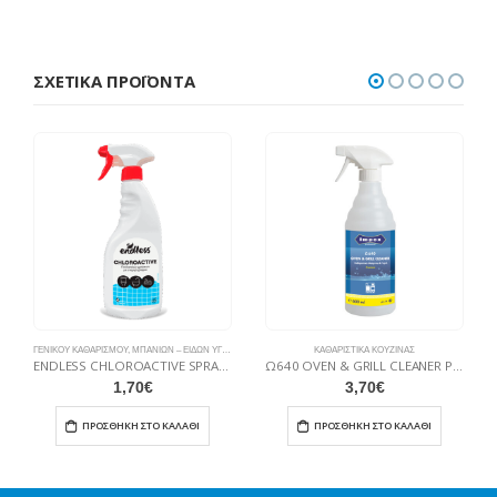
ΣΧΕΤΙΚΆ ΠΡΟΪΌΝΤΑ
ΓΕΝΙΚΟΎ ΚΑΘΑΡΙΣΜΟΎ
,
ΜΠΆΝΙΩΝ – ΕΙΔΏΝ ΥΓΙΕΙΝΉΣ
,
ΧΛΩΡΊΝΕΣ
ΚΑΘΑΡΙΣΤΙΚΆ ΚΟΥΖΊΝΑΣ
ENDLESS CHLOROACTIVE SPRAY ΓΕΝΙΚΗΣ ΧΡΗΣΗΣ 750ml
Ω640 OVEN & GRILL CLEANER Premium – Καθαριστικό Φούρνου
1,70
€
3,70
€
ΠΡΟΣΘΉΚΗ ΣΤΟ ΚΑΛΆΘΙ
ΠΡΟΣΘΉΚΗ ΣΤΟ ΚΑΛΆΘΙ