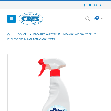
0
E-SHOP
ΚΑΘΑΡΙΣΤΙΚΆ ΚΟΥΖΊΝΑΣ
,
ΜΠΆΝΙΩΝ – ΕΙΔΏΝ ΥΓΙΕΙΝΉΣ
ENDLESS SPRAY ΚΑΤΆ ΤΩΝ ΑΛΆΤΩΝ 750ML