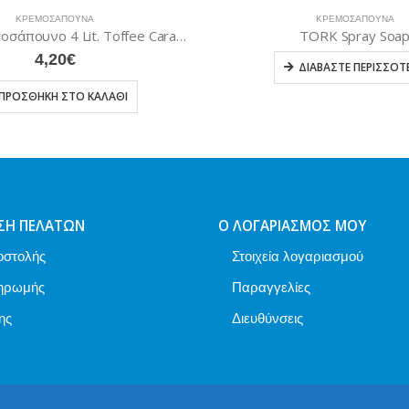
ΚΡΕΜΟΣΆΠΟΥΝΑ
ΚΡΕΜΟΣΆΠΟΥΝΑ
Endless Κρεμοσάπουνο 4 Lit. Toffee Caramel
TORK Spray Soap
4,20
€
ΔΙΑΒΆΣΤΕ ΠΕΡΙΣΣΌΤΕΡ
ΟΣΘΉΚΗ ΣΤΟ ΚΑΛΆΘΙ
ΣΗ ΠΕΛΑΤΏΝ
Ο ΛΟΓΑΡΙΑΣΜΌΣ ΜΟΥ
οστολής
Στοιχεία λογαριασμού
ηρωμής
Παραγγελίες
ης
Διευθύνσεις