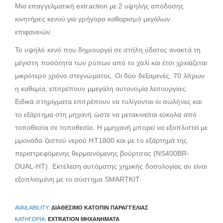
Μια επαγγελµατική extraction µε 2 υψηλής απόδοσης
κινητήρες κενού για γρήγορο καθαρισµό µεγάλων
επιφανειών.
Το υψηλό κενό που δημιουργεί σε στήλη ύδατος ανακτά τη
µέγιστη ποσότητα των ρύπων από το χαλί και έτσι χρειάζεται
μικρότερο χρόνο στεγνώματος. Οι δύο δεξαμενές, 70 λίτρων
η καθεμία, επιτρέπουν µμεγάλη αυτονομία λειτουργίας.
Ειδικά στηρίγματα επιτρέπουν να τυλίγονται οι σωλήνες και
το εξάρτημα στη μηχανή ώστε να μετακινείται εύκολα από
τοποθεσία σε τοποθεσία. Η µμηχανή µπορεί να εξοπλιστεί µε
µμονάδα ζεστού νερού HT1800 και µε το εξάρτημά της
περιστρεφόμενης θερμαινόμενης βούρτσας (NS400BR-
DUAL-ΗΤ). Εκτέλεση αυτόματης χημικής δοσολογίας αν είναι
εξοπλισμένη με το σύστημα SMARTKIT.
AVAILABILITY:
ΔΙΑΘΈΣΙΜΟ ΚΑΤΌΠΙΝ ΠΑΡΑΓΓΕΛΊΑΣ
ΚΑΤΗΓΟΡΊΑ:
EXTRATION ΜΗΧΑΝΉΜΑΤΑ