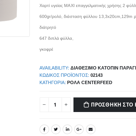
Χαρτί υγείας MAXI επαγγελματικής χρήσης 2 φύλ
600gr/ρολό, διάσταση φύλλου 13,3x20cm,129m 
διάτρητό
647 διπλά φύλλα,
γκοφρέ
AVAILABILITY:
ΔΙΑΘΈΣΙΜΟ ΚΑΤΌΠΙΝ ΠΑΡΑΓ
ΚΩΔΙΚΌΣ ΠΡΟΪΌΝΤΟΣ:
02143
ΚΑΤΗΓΟΡΊΑ:
ΡΟΛΆ CENTERFEED
ΠΡΟΣΘΉΚΗ ΣΤΟ 