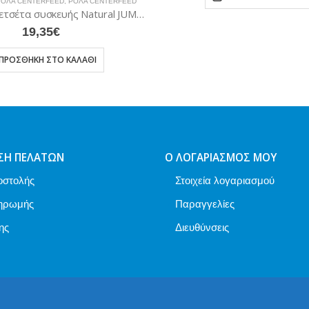
ΡΟΛΆ CENTERFEED
,
ΡΟΛΆ CENTERFEED
Ρόλο Χειροπετσέτα συσκευής Natural JUMBO ROLL 1500γρ./ 4 ρολά ΜΠΛΕ
19,35
€
ΠΡΟΣΘΉΚΗ ΣΤΟ ΚΑΛΆΘΙ
ΣΗ ΠΕΛΑΤΏΝ
Ο ΛΟΓΑΡΙΑΣΜΌΣ ΜΟΥ
οστολής
Στοιχεία λογαριασμού
ηρωμής
Παραγγελίες
ης
Διευθύνσεις