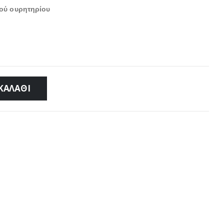
μού
ουρητηρίου
ΚΑΛΆΘΙ