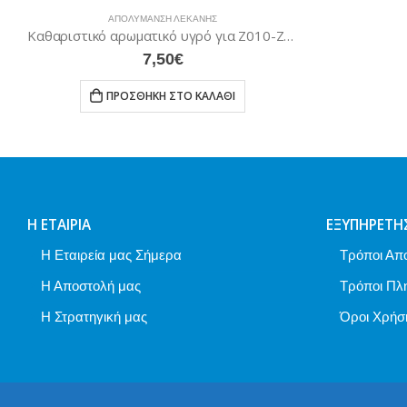
ΑΠΟΛΎΜΑΝΣΗ ΛΕΚΆΝΗΣ
Καθαριστικό αρωματικό υγρό για Ζ010-Ζ012 (Ζ014)
7,50
€
ΠΡΟΣΘΉΚΗ ΣΤΟ ΚΑΛΆΘΙ
Η ΕΤΑΙΡΊΑ
ΕΞΥΠΗΡΈΤΗ
Η Εταιρεία μας Σήμερα
Τρόποι Απ
Η Αποστολή μας
Τρόποι Πλ
Η Στρατηγική μας
Όροι Χρήσ