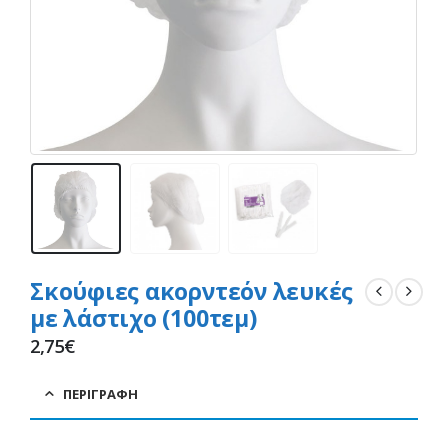
Σκούφιες ακορντεόν λευκές
με λάστιχο (100τεμ)
2,75
€
ΠΕΡΙΓΡΑΦΉ