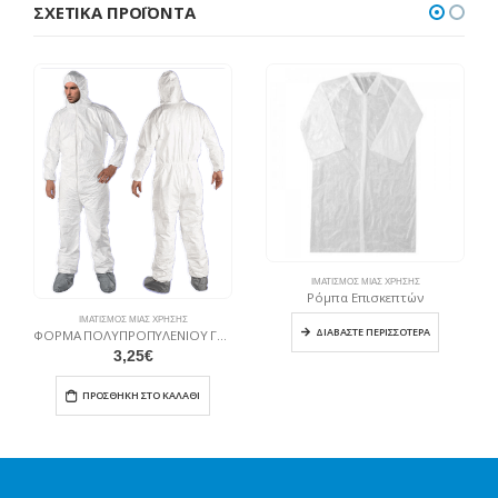
ΣΧΕΤΙΚΆ ΠΡΟΪΌΝΤΑ
ΙΜΑΤΙΣΜΌΣ ΜΙΆΣ ΧΡΉΣΗΣ
Ρόμπα Επισκεπτών
ΙΜΑΤΙΣΜΌΣ ΜΙΆΣ ΧΡΉΣΗΣ
ΔΙΑΒΆΣΤΕ ΠΕΡΙΣΣΌΤΕΡΑ
ΦΟΡΜΑ ΠΟΛΥΠΡΟΠΥΛΕΝΙΟΥ ΓΕΝ. ΧΡΗΣΕΩΣ L-XL
3,25
€
ΠΡΟΣΘΉΚΗ ΣΤΟ ΚΑΛΆΘΙ