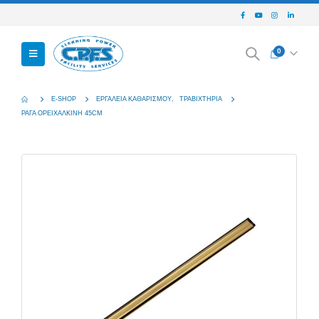
0
E-SHOP
ΕΡΓΑΛΕΊΑ ΚΑΘΑΡΙΣΜΟΎ
,
ΤΡΑΒΙΧΤΉΡΙΑ
ΡΆΓΑ ΟΡΕΙΧΆΛΚΙΝΗ 45CM