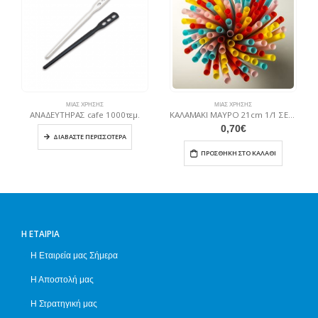
ΜΙΑΣ ΧΡΉΣΗΣ
ΜΙΑΣ ΧΡΉΣΗΣ
ΑΝΑΔΕΥΤΗΡΑΣ cafe 1000τεμ.
ΚΑΛΑΜΑΚΙ ΜΑΥΡΟ 21cm 1/1 ΣΕΛΟΦΑΝ 100τεμ
0,70
€
ΔΙΑΒΆΣΤΕ ΠΕΡΙΣΣΌΤΕΡΑ
ΠΡΟΣΘΉΚΗ ΣΤΟ ΚΑΛΆΘΙ
Η ΕΤΑΙΡΊΑ
Η Εταιρεία μας Σήμερα
Η Αποστολή μας
Η Στρατηγική μας