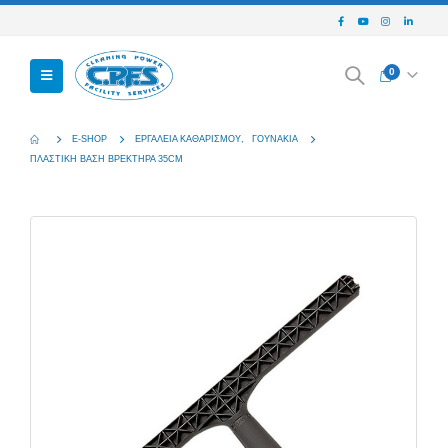
0
E-SHOP
ΕΡΓΑΛΕΊΑ ΚΑΘΑΡΙΣΜΟΎ
,
ΓΟΥΝΆΚΙΑ
ΠΛΑΣΤΙΚΉ ΒΆΣΗ ΒΡΕΚΤΉΡΑ 35CM