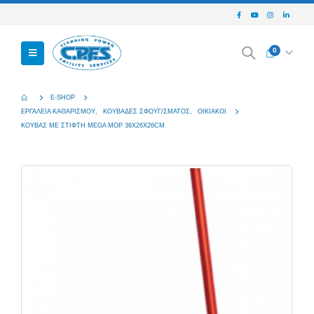
0
E-SHOP
ΕΡΓΑΛΕΊΑ ΚΑΘΑΡΙΣΜΟΎ
,
ΚΟΥΒΆΔΕΣ ΣΦΟΥΓ/ΣΜΑΤΟΣ
,
ΟΙΚΙΑΚΟΊ
ΚΟΥΒΑΣ ΜΕ ΣΤΙΦΤΗ MEGA MOP 36X26X26CM