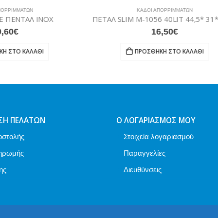
ΚΆΔΟΙ ΑΠΟΡΡΙΜΜΆΤΩΝ
ΚΆΔΟΙ ΑΠΟΡΡΙΜΜΆΤΩΝ
ΠΕΤΑΛ SLIM M-1056 40LIT 44,5* 31* 55,5CM
16,50
€
13,90
€
ΠΡΟΣΘΉΚΗ ΣΤΟ ΚΑΛΆΘΙ
ΠΡΟΣΘΉΚΗ ΣΤΟ ΚΑΛ
ΣΗ ΠΕΛΑΤΏΝ
Ο ΛΟΓΑΡΙΑΣΜΌΣ ΜΟΥ
οστολής
Στοιχεία λογαριασμού
ηρωμής
Παραγγελίες
ης
Διευθύνσεις