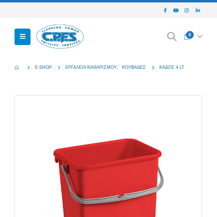
0
E-SHOP
ΕΡΓΑΛΕΊΑ ΚΑΘΑΡΙΣΜΟΎ
,
ΚΟΥΒΆΔΕΣ
ΚΆΔΟΣ 4 LT