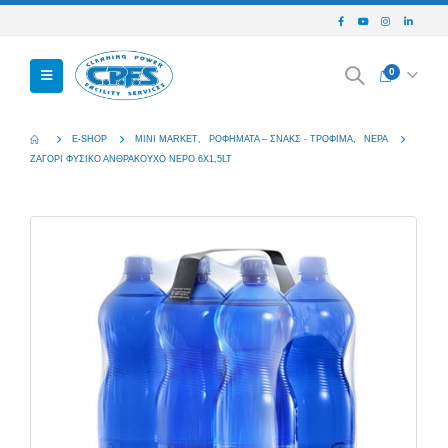
0
E-SHOP
MINI MARKET
,
ΡΟΦΉΜΑΤΑ – ΣΝΑΚΣ - ΤΡΌΦΙΜΑ
,
ΝΕΡΆ
ΖΑΓΟΡΙ ΦΥΣΙΚΟ ΑΝΘΡΑΚΟΥΧΟ ΝΕΡΟ 6Χ1,5LT