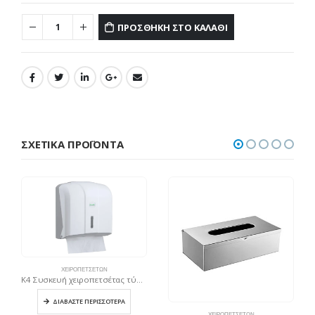
ΠΡΟΣΘΉΚΗ ΣΤΟ ΚΑΛΆΘΙ
ΣΧΕΤΙΚΆ ΠΡΟΪΌΝΤΑ
ΧΕΙΡΟΠΕΤΣΈΤΩΝ
K4 Συσκευή χειροπετσέτας τύπου C & V, 300 φύλλων – Λευκή
ΔΙΑΒΆΣΤΕ ΠΕΡΙΣΣΌΤΕΡΑ
ΧΕΙΡΟΠΕΤΣΈΤΩΝ