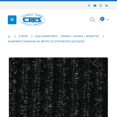
0
E-SHOP
ΕΊΔΗ ΚΑΘΑΡΙΣΜΟΎ
,
ΠΑΤΆΚΙΑ – ΧΑΛΆΚΙΑ – ΜΟΚΚΈΤΕΣ
ΔΙΆΔΡΟΜΟΣ NOVADURA Φ1 ΜΈΤΡΟ ΣΕ ΕΠΙΘΥΜΗΤΈΣ ΔΙΑΣΤΆΣΕΙΣ