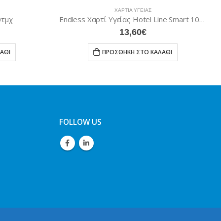
ΧΑΡΤΙΆ ΥΓΕΊΑΣ
0τμχ
Endless Χαρτί Υγείας Hotel Line Smart 100gr 40 Ρολά
13,60
€
ΆΘΙ
ΠΡΟΣΘΉΚΗ ΣΤΟ ΚΑΛΆΘΙ
FOLLOW US