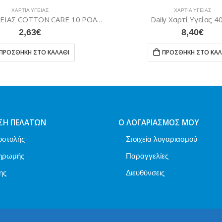
ΧΑΡΤΙΆ ΥΓΕΊΑΣ
ΧΑΡΤΙΆ ΥΓΕΊΑΣ
Endless Ρ/ΥΓΕΙΑΣ COTTON CARE 10 ΡΟΛΛΑ
Daily Χαρτί Υγείας 4
2,63
€
8,40
€
ΠΡΟΣΘΉΚΗ ΣΤΟ ΚΑΛΆΘΙ
ΠΡΟΣΘΉΚΗ ΣΤΟ ΚΑΛ
ΣΗ ΠΕΛΑΤΏΝ
Ο ΛΟΓΑΡΙΑΣΜΌΣ ΜΟΥ
οστολής
Στοιχεία λογαριασμού
ηρωμής
Παραγγελίες
ης
Διευθύνσεις