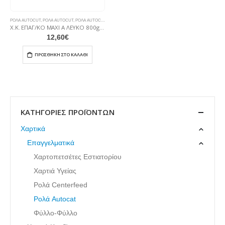
ΡΟΛΆ AUTOCUT
,
ΡΟΛΆ AUTOCUT
,
ΡΟΛΆ AUTOCAT
Χ.Κ. ΕΠΑΓ/ΚΟ ΜΑΧΙ Α ΛΕΥΚΟ 800grX6 AUTO CUT
12,60
€
ΠΡΟΣΘΉΚΗ ΣΤΟ ΚΑΛΆΘΙ
ΚΑΤΗΓΟΡΊΕΣ ΠΡΟΪΌΝΤΩΝ
Χαρτικά
Επαγγελματικά
Χαρτοπετσέτες Εστιατορίου
Χαρτιά Υγείας
Ρολά Centerfeed
Ρολά Autocat
Φύλλο-Φύλλο