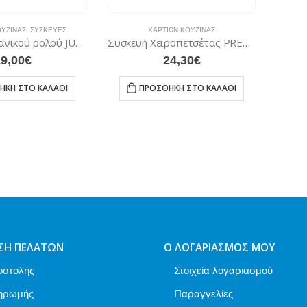
ΟΥΖΊΝΑΣ
,
ΣΥΣΚΕΥΈΣ
ΧΑΡΤΙΏΝ ΚΟΥΖΊΝΑΣ
Βάση Βιομηχανικού ρολού JUMBO (τοίχου) ΣΧ22
Συσκευή Χειροπετσέτας PRECUT (λευκή )
19,00
€
24,30
€
ΉΚΗ ΣΤΟ ΚΑΛΆΘΙ
ΠΡΟΣΘΉΚΗ ΣΤΟ ΚΑΛΆΘΙ
ΣΗ ΠΕΛΑΤΏΝ
Ο ΛΟΓΑΡΙΑΣΜΌΣ ΜΟΥ
οστολής
Στοιχεία λογαριασμού
ηρωμής
Παραγγελίες