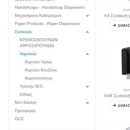
Handshoaps - Handshoap Dispensers
ΧΕΙ
Μηχανήματα Καθαρισμού
Paper Products - Paper Dispensers
ΔΙΑΒΆΣ
Συσκευές
ΚΡΕΜΟΣΑΠΟΥΝΩΝ/
ΑΦΡΟΣΑΠΟΥΝΩΝ
Χαρτικών
Χαρτιών Υγείας
Χαρτιών Κουζίνας
Χειροπετσέτων
Υγιεινής W.C.
ΧΕΙ
Ειδικές
Mini Market
ΔΙΑΒΆΣ
Προσφορές
OLD