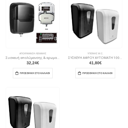
ΑΠΟΛΎΜΑΝΣΗ ΛΕΚΆΝΗΣ
ΥΓΙΕΙΝΉΣ W.C.
Συσκευή απολύμανσης & αρωματισμού ουρητηρίου (LCD)
ΣΥΣΚΕΥΗ ΑΦΡΟΥ ΑΥΤΟΜΑΤΗ 1000 ml (λευκή) ΣΑ85Λ
32,24
€
41,80
€
ΠΡΟΣΘΉΚΗ ΣΤΟ ΚΑΛΆΘΙ
ΠΡΟΣΘΉΚΗ ΣΤΟ ΚΑΛΆΘΙ