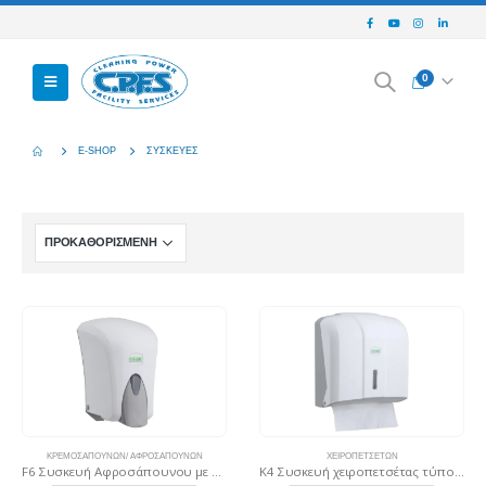
0
E-SHOP
ΣΥΣΚΕΥΈΣ
ΚΡΕΜΟΣΑΠΟΥΝΩΝ/ ΑΦΡΟΣΑΠΟΥΝΩΝ
ΧΕΙΡΟΠΕΤΣΈΤΩΝ
F6 Συσκευή Αφροσάπουνου με δοχείο 1000 ml Λευκή
K4 Συσκευή χειροπετσέτας τύπου C & V, 300 φύλλων – Λευκή