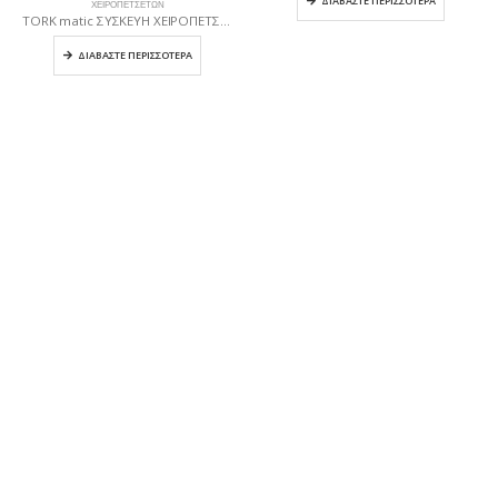
ΔΙΑΒΆΣΤΕ ΠΕΡΙΣΣΌΤΕΡΑ
ΧΕΙΡΟΠΕΤΣΈΤΩΝ
TORK matic ΣΥΣΚΕΥΗ ΧΕΙΡΟΠΕΤΣΕΤΑΣ ΣΕ ΡΟΛΟΥ ΜΕ intuition sensor ΛΕΥΚΗ
ΔΙΑΒΆΣΤΕ ΠΕΡΙΣΣΌΤΕΡΑ
ΚΑΤΗΓΟΡΊΕΣ ΠΡΟΪΌΝΤΩΝ
Χαρτικά
Απορρυπαντικά
Είδη Καθαρισμού
Cleaning Materials & Tools
Εργαλεία Καθαρισμού
Handshoaps - Handshoap Dispensers
Μηχανήματα Καθαρισμού
Paper Products - Paper Dispensers
Συσκευές