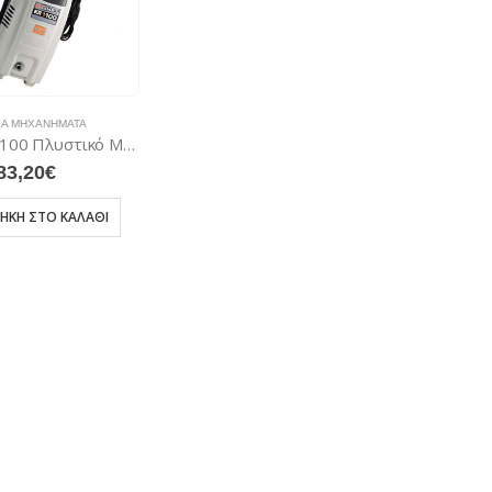
ΚΆ ΜΗΧΑΝΉΜΑΤΑ
COMET KR 1100 Πλυστικό Μηχάνημα έως 120 bar
83,20
€
ΉΚΗ ΣΤΟ ΚΑΛΆΘΙ