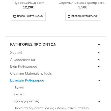
Ράγα ορειχάλκινη 55cm
Χειρολαβή υαλοκαθαριστήρα από Ανοξείδωτο Ατσάλι
12,20
€
5,50
€
ΠΡΟΣΘΉΚΗ ΣΤΟ ΚΑΛΆΘΙ
ΠΡΟΣΘΉΚΗ ΣΤΟ ΚΑΛΆΘΙ
ΚΑΤΗΓΟΡΊΕΣ ΠΡΟΪΌΝΤΩΝ
Χαρτικά
Απορρυπαντικά
Είδη Καθαρισμού
Cleaning Materials & Tools
Εργαλεία Καθαρισμού
Πιγκάλ
Σκάλες
Σφουγγαρίστρες
Προϊόντα Δημόσιας Υγείας - Δολωματικοί Σταθμοί